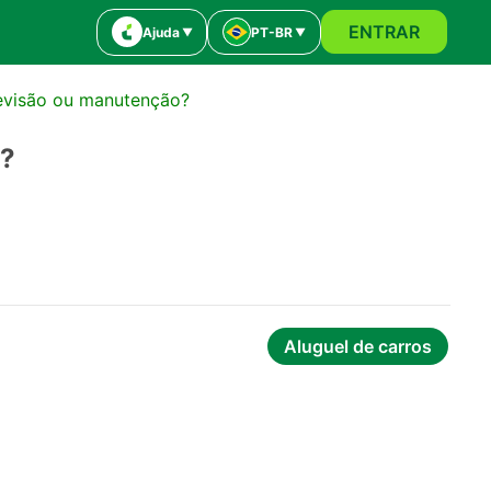
ENTRAR
Ajuda
PT-BR
evisão ou manutenção?
o?
Aluguel de carros