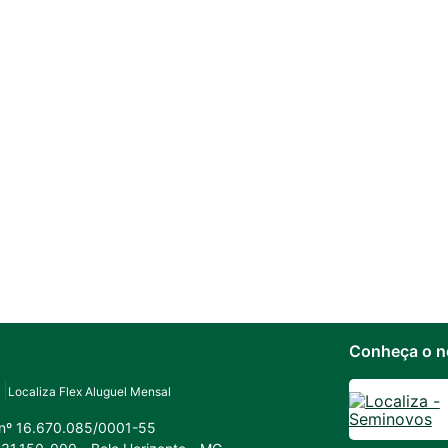
Conheça o n
Localiza Flex Aluguel Mensal
 nº 16.670.085/0001-55