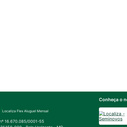
Conheça o n
Localiza Flex Aluguel Mensal
 nº 16.670.085/0001-55