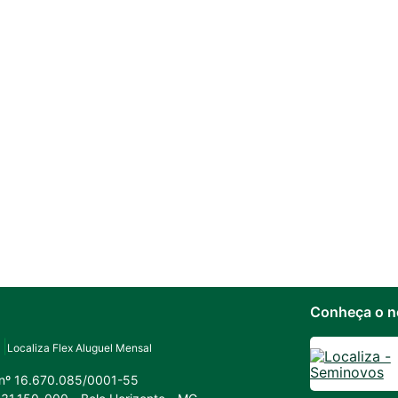
Conheça o n
Localiza Flex Aluguel Mensal
 nº 16.670.085/0001-55