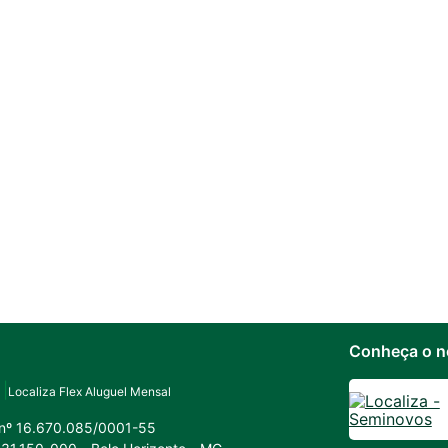
Conheça o n
Localiza Flex Aluguel Mensal
 nº 16.670.085/0001-55