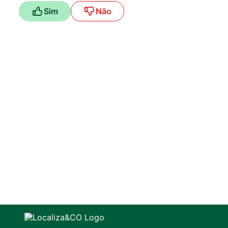
Sim
Não