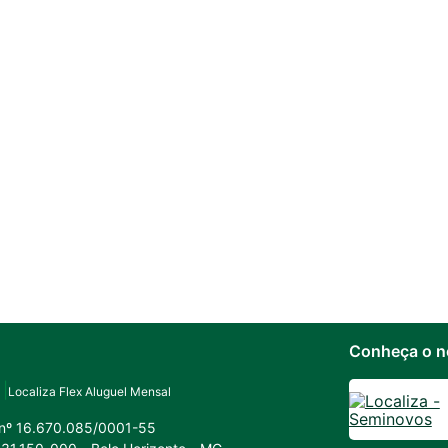
Conheça o n
Localiza Flex Aluguel Mensal
 nº 16.670.085/0001-55